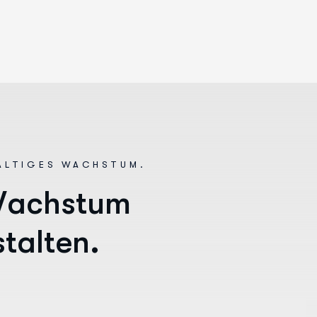
ALTIGES WACHSTUM.
W
a
c
h
s
t
u
m
s
t
a
l
t
e
n
.