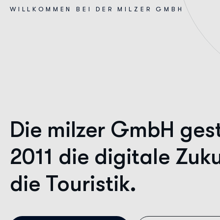
W
I
L
L
K
O
M
M
E
N
B
E
I
D
E
R
M
I
L
Z
E
R
G
M
B
H
Die milzer GmbH gesta
2011 die digitale Zuku
die Touristik.
Unsere Vision.