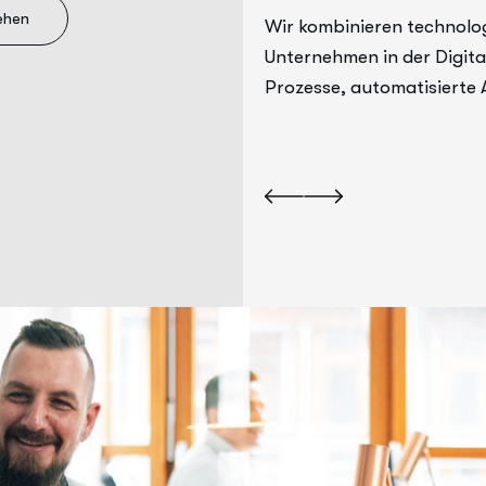
ehen
ation in der
Wir kombinieren technolog
chhaltigen Technologien,
Unternehmen in der Digital
die Basis für langfristigen
Prozesse, automatisierte