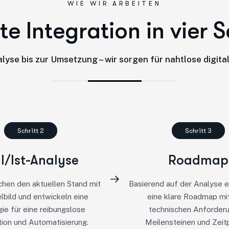
WIE WIR ARBEITEN
t
e
I
n
t
e
g
r
a
t
i
o
n
i
n
v
i
e
r
S
lyse bis zur Umsetzung – wir sorgen für nahtlose digita
Schritt 2
Schritt 3
ll/Ist-Analyse
Roadmap
ichen den aktuellen Stand mit
Basierend auf der Analyse er
lbild und entwickeln eine
eine klare Roadmap mit
gie für eine reibungslose
technischen Anforder
tion und Automatisierung.
Meilensteinen und Zeit