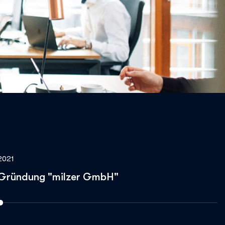
2021
2
Gründung "milzer GmbH"
W