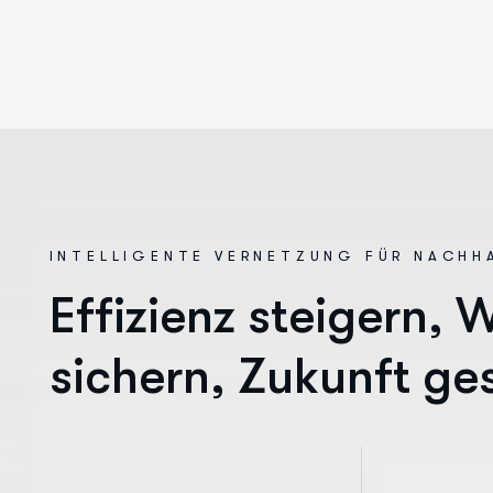
INTELLIGENTE VERNETZUNG FÜR NACHH
E
f
f
i
z
i
e
n
z
s
t
e
i
g
e
r
n
,
s
i
c
h
e
r
n
,
Z
u
k
u
n
f
t
g
e