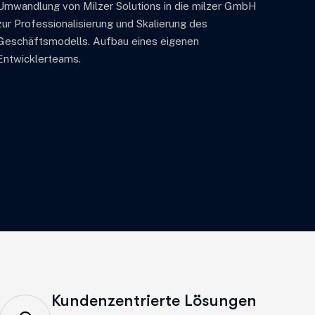
Umwandlung von Milzer Solutions in die milzer GmbH
Et
zur Professionalisierung und Skalierung des
in
Geschäftsmodells. Aufbau eines eigenen
Au
Entwicklerteams.
Kundenzentrierte Lösungen