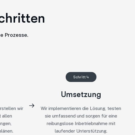
c
h
r
i
t
t
e
n
le Prozesse.
Schritt 4
Umsetzung
stellen wir
Wir implementieren die Lösung, testen
 allen
sie umfassend und sorgen für eine
ungen,
reibungslose Inbetriebnahme mit
plänen.
laufender Unterstützung.