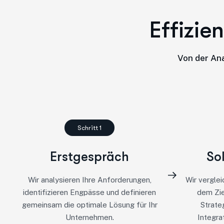
E
f
f
i
z
i
e
n
Von der Ana
Schritt 1
Erstgespräch
So
Wir analysieren Ihre Anforderungen,
Wir vergle
identifizieren Engpässe und definieren
dem Zie
gemeinsam die optimale Lösung für Ihr
Strate
Unternehmen.
Integra