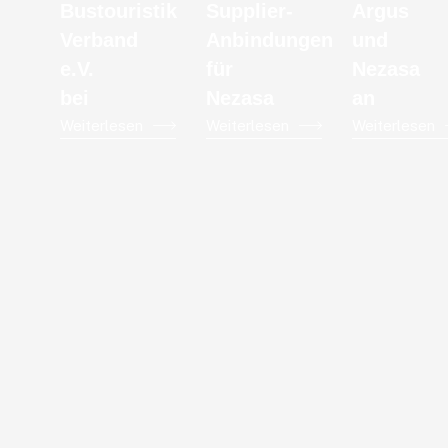
Bustouristik
Supplier-
Argus
Verband
Anbindungen
und
e.V.
für
Nezasa
bei
Nezasa
an
Weiterlesen
Weiterlesen
Weiterlesen