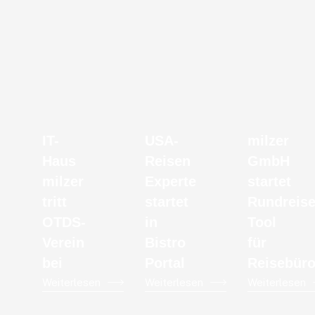
IT-
USA-
milzer
Haus
Reisen
GmbH
milzer
Experte
startet
tritt
startet
Rundreise
OTDS-
in
Tool
Verein
Bistro
für
bei
Portal
Reisebür
Weiterlesen
Weiterlesen
Weiterlesen