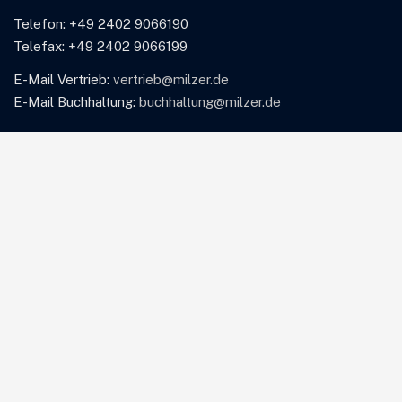
Telefon: +49 2402 9066190
Telefax: +49 2402 9066199
E-Mail Vertrieb:
vertrieb@milzer.de
E-Mail Buchhaltung:
buchhaltung@milzer.de
Leistungen
Beratung
Entwicklung
Systemintegration
API-Anbindung
Unternehmen
Unternehmen