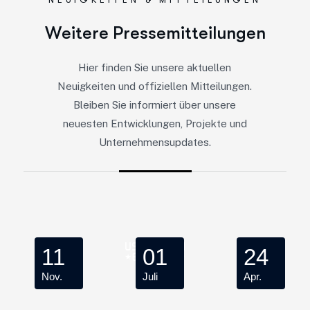
W
e
i
t
e
r
e
P
r
e
s
s
e
m
i
t
t
e
i
l
u
n
g
e
n
Hier finden Sie unsere aktuellen
Neuigkeiten und offiziellen Mitteilungen.
Bleiben Sie informiert über unsere
neuesten Entwicklungen, Projekte und
Unternehmensupdates.
11
01
24
Nov.
Juli
Apr.